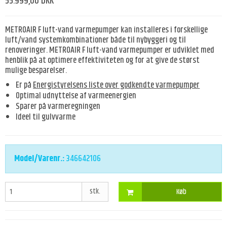
55.999,00 DKK
METROAIR F luft-vand varmepumper kan installeres i forskellige
luft/vand systemkombinationer både til nybyggeri og til
renoveringer. METROAIR F luft-vand varmepumper er udviklet med
henblik på at optimere effektiviteten og for at give de størst
mulige besparelser.
Er på
Energistyrelsens liste over godkendte varmepumper
Optimal udnyttelse af varmeenergien
Sparer på varmeregningen
Ideel til gulvvarme
Model/Varenr.:
346642106
stk.
Køb