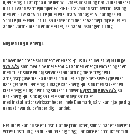
hjælpe dig til at opnå dine behov. I vores udstilling har vi installeret
luft til vand varmepumper F2120-16 fra Vølund som hybrid løsning
med en 9 kw BioWin Lite pillekedel fra Windhager. Vi har også en
Scotte pillekedel i drift, så uanset om det er varmepumpe eller en
anden varmkilde du er ude efter, så har vi løsningen til dig.
Nøglen til go´energi.
Udover det brede sortiment er
Energi-plus.dk
en del af
Gyrstinge
VVS A/S
, som med sine mere end 40 år med energirenoveringer er
med til at sikre en høj servicestandard og mere tryghed i
arbejdsopgaverne. Så uanset om du er en gør-det-selv-type eller
bare gerne vil læne dig tilbage kan
Energi-plus.dk
med sikkerhed
klare begge ting nemt og sikkert. Udover
Gyrstinge VVS A/S
så
har
Energi-plus.dk
også flere samarbejdsaftaler
med installationsvirksomheder i hele Danmark, så vi kan hjælpe dig,
uanset hvor du befinder dig i landet.
Herunder kan du se et udsnit af de produkter, som vi har etableret i
vores udstilling, så du kan føle dig tryg i, at købe et produkt som du