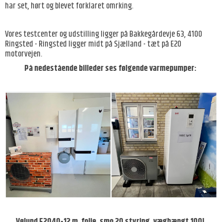
har set, hørt og blevet forklaret omrking.
Vores testcenter og udstilling ligger på Bakkegårdevje 63, 4100
Ringsted - Ringsted ligger midt på Sjælland - tæt på E20
motorvejen.
På nedestående billeder ses følgende varmepumper:
Vølund F2040-12
m. folie,
smo 20 styring
,
væghængt 100l.